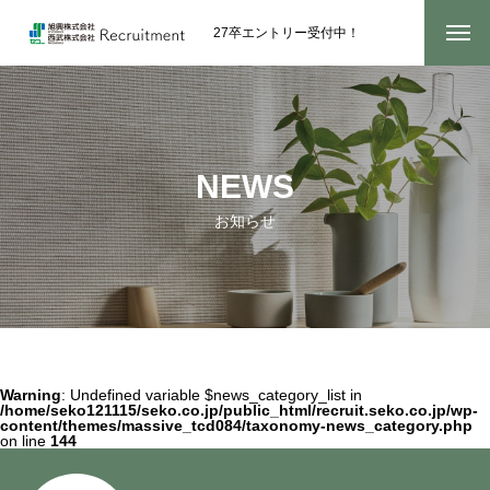
27卒エントリー受付中！
NEWS
お知らせ
Warning
: Undefined variable $news_category_list in
/home/seko121115/seko.co.jp/public_html/recruit.seko.co.jp/wp-
content/themes/massive_tcd084/taxonomy-news_category.php
on line
144